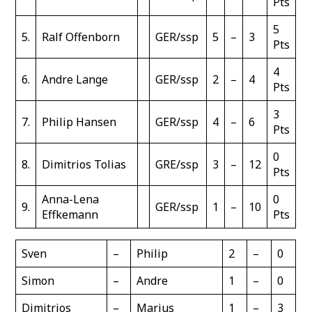
Pts
5
5.
Ralf Offenborn
GER/ssp
5
–
3
Pts
4
6.
Andre Lange
GER/ssp
2
–
4
Pts
3
7.
Philip Hansen
GER/ssp
4
–
6
Pts
0
8.
Dimitrios Tolias
GRE/ssp
3
–
12
Pts
Anna-Lena
0
9.
GER/ssp
1
–
10
Effkemann
Pts
Sven
–
Philip
2
–
0
Simon
–
Andre
1
–
0
Dimitrios
–
Marius
1
–
3