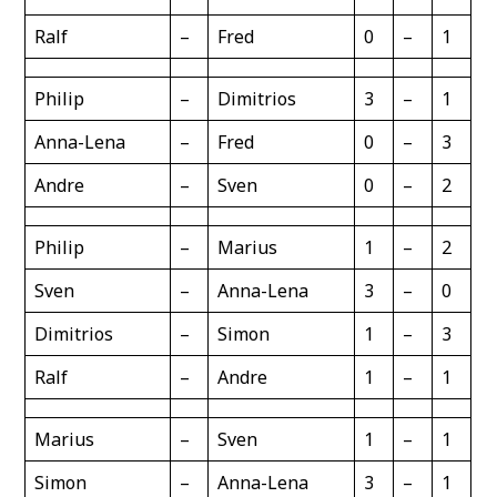
Ralf
–
Fred
0
–
1
Philip
–
Dimitrios
3
–
1
Anna-Lena
–
Fred
0
–
3
Andre
–
Sven
0
–
2
Philip
–
Marius
1
–
2
Sven
–
Anna-Lena
3
–
0
Dimitrios
–
Simon
1
–
3
Ralf
–
Andre
1
–
1
Marius
–
Sven
1
–
1
Simon
–
Anna-Lena
3
–
1