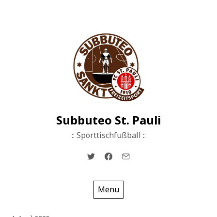
Skip
to
content
Subbuteo St. Pauli
:: Sporttischfußball ::
Menu