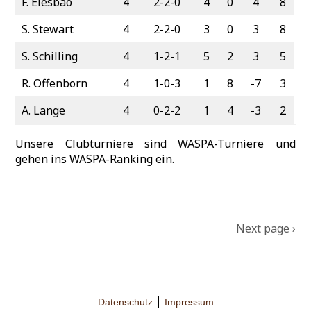
F. Elesbao
4
2-2-0
4
0
4
8
S. Stewart
4
2-2-0
3
0
3
8
S. Schilling
4
1-2-1
5
2
3
5
R. Offenborn
4
1-0-3
1
8
-7
3
A. Lange
4
0-2-2
1
4
-3
2
Unsere Clubturniere sind
WASPA-Turniere
und
gehen ins WASPA-Ranking ein.
Po
Next page ›
na
Datenschutz
Impressum