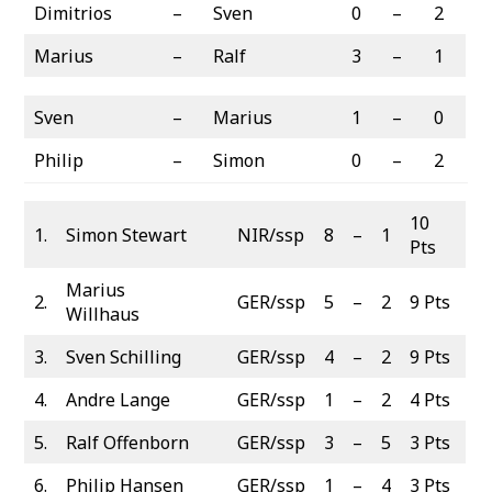
Dimitrios
–
Sven
0
–
2
Marius
–
Ralf
3
–
1
Sven
–
Marius
1
–
0
Philip
–
Simon
0
–
2
10
1.
Simon Stewart
NIR/ssp
8
–
1
Pts
Marius
2.
GER/ssp
5
–
2
9 Pts
Willhaus
3.
Sven Schilling
GER/ssp
4
–
2
9 Pts
4.
Andre Lange
GER/ssp
1
–
2
4 Pts
5.
Ralf Offenborn
GER/ssp
3
–
5
3 Pts
6.
Philip Hansen
GER/ssp
1
–
4
3 Pts