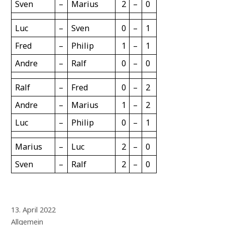
Sven
–
Marius
2
–
0
Luc
–
Sven
0
–
1
Fred
–
Philip
1
–
1
Andre
–
Ralf
0
–
0
Ralf
–
Fred
0
–
2
Andre
–
Marius
1
–
2
Luc
–
Philip
0
–
1
Marius
–
Luc
2
–
0
Sven
–
Ralf
2
–
0
13. April 2022
Allgemein