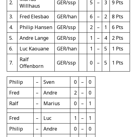
2.
GER/ssp
5
–
3
9 Pts
Willhaus
3.
Fred Elesbao
GER/han
6
–
2
8 Pts
4.
Philip Hansen
GER/ssp
2
–
1
6 Pts
5.
Andre Lange
GER/ssp
1
–
4
2 Pts
6.
Luc Kaouane
GER/han
1
–
5
1 Pts
Ralf
7.
GER/ssp
0
–
5
1 Pts
Offenborn
Philip
–
Sven
0
–
0
Fred
–
Andre
2
–
0
Ralf
–
Marius
0
–
1
Fred
–
Luc
1
–
1
Philip
–
Andre
0
–
0