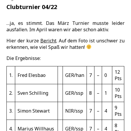
Clubturnier 04/22
…ja, es stimmt. Das März Turnier musste leider
ausfallen. Im April waren wir aber schon aktiv.
Hier der kurze
Bericht
. Auf dem Foto ist unschwer zu
erkennen, wie viel Spaß wir hatten!
Die Ergebnisse:
12
1.
Fred Elesbao
GER/han
7
–
0
Pts
10
2.
Sven Schilling
GER/ssp
8
–
1
Pts
9
3.
Simon Stewart
NIR/ssp
7
–
4
Pts
8
4.
Marius Willhaus
GER/ssp
7
–
4