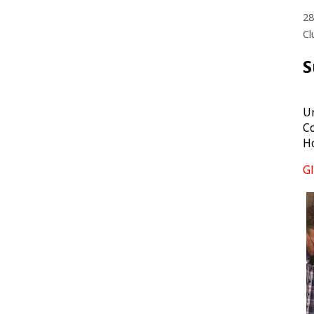
28
Cl
S
U
C
Ho
Gl