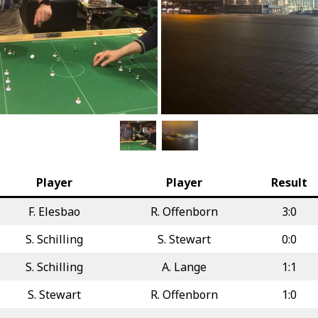
Player
Player
Result
F. Elesbao
R. Offenborn
3:0
S. Schilling
S. Stewart
0:0
S. Schilling
A. Lange
1:1
S. Stewart
R. Offenborn
1:0