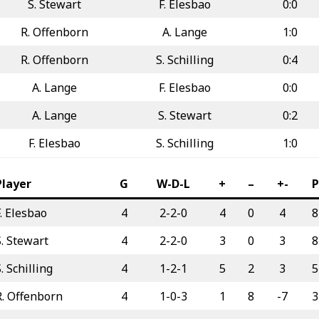
S. Stewart
F. Elesbao
0:0
R. Offenborn
A. Lange
1:0
R. Offenborn
S. Schilling
0:4
A. Lange
F. Elesbao
0:0
A. Lange
S. Stewart
0:2
F. Elesbao
S. Schilling
1:0
Player
G
W-D-L
+
–
+-
P
F. Elesbao
4
2-2-0
4
0
4
8
S. Stewart
4
2-2-0
3
0
3
8
. Schilling
4
1-2-1
5
2
3
5
R. Offenborn
4
1-0-3
1
8
-7
3