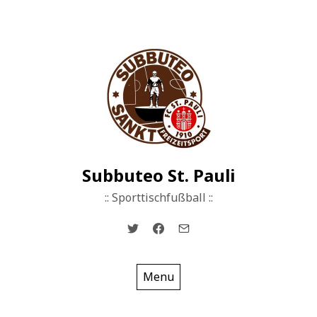
Skip
to
content
Subbuteo St. Pauli
:: Sporttischfußball ::
Menu