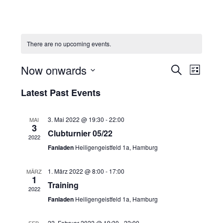
There are no upcoming events.
E
E
Now onwards
S
L
v
v
e
S
i
e
e
e
Latest Past Events
a
n
s
l
n
r
t
t
e
c
V
t
c
3. Mai 2022 @ 19:30
-
22:00
MAI
i
h
s
3
t
Clubturnier 05/22
e
2022
S
d
w
a
Fanladen
Heiligengeistfeld 1a, Hamburg
e
s
t
N
a
e
a
1. März 2022 @ 8:00
-
17:00
MÄRZ
r
.
1
v
Training
c
i
2022
h
g
Fanladen
Heiligengeistfeld 1a, Hamburg
a
a
t
22. Februar 2022 @ 19:30
-
22:00