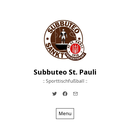
Skip
to
content
Subbuteo St. Pauli
:: Sporttischfußball ::
Menu