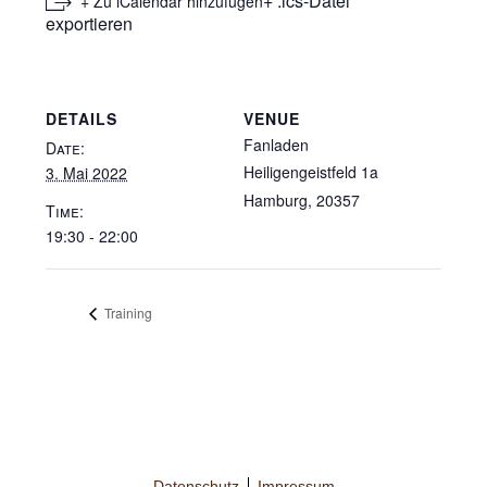
+ .ics-Datei
+ Zu iCalendar hinzufügen
exportieren
DETAILS
VENUE
Fanladen
Date:
Heiligengeistfeld 1a
3. Mai 2022
Hamburg
,
20357
Time:
19:30 - 22:00
Training
Datenschutz
Impressum