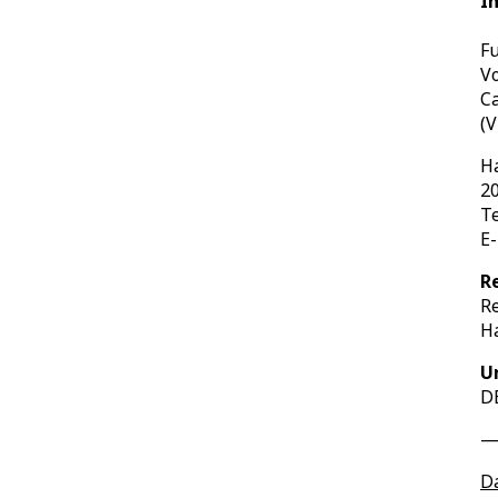
I
Fu
V
Ca
(V
Ha
2
Te
E
R
R
H
U
D
—
D