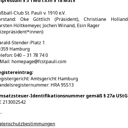
mpressum § 5 TMG i.v.m § 18 MStV
ßball-Club St. Pauli v. 1910 e.V.
orstand: Oke Göttlich (Präsident), Christiane Hollande
rsten Höltkemeyer, Jochen Winand, Esin Rager
izepräsident*innen)
rald-Stender-Platz 1
0359 Hamburg
lefon: 040 – 31 78 74 0
-Mail: homepage@fcstpauli.com
egistereintrag:
egistergericht: Amtsgericht Hamburg
andelsregisternummer: HRA 95513
msatzsteuer-Identifikationsnummer gemäß § 27a UStG
E 213002542
-
atenschutzbestimmungen