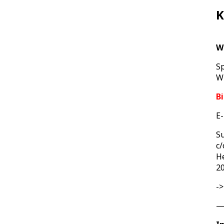
K
W
S
Wi
B
E-
Su
c/
He
2
-