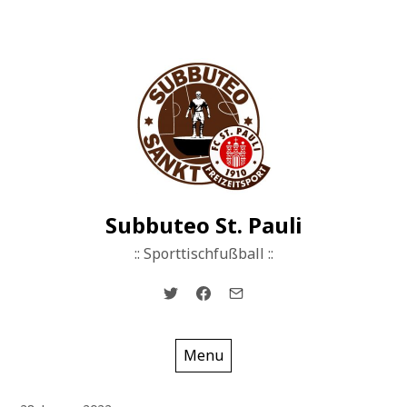
Skip
to
content
Subbuteo St. Pauli
:: Sporttischfußball ::
Menu