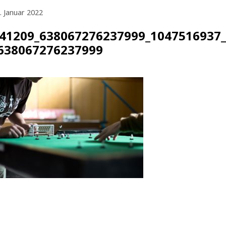
. Januar 2022
41209_638067276237999_1047516937
638067276237999