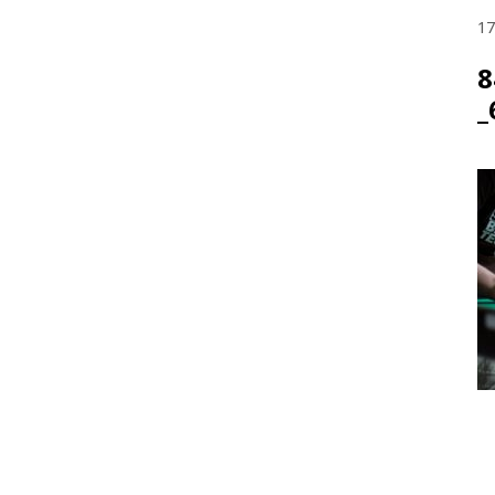
17
8
_