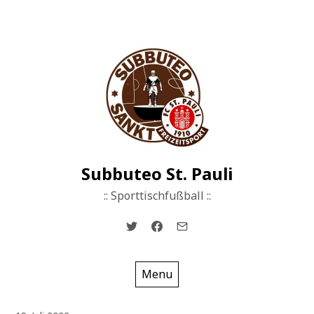
Skip
to
content
Subbuteo St. Pauli
:: Sporttischfußball ::
Menu